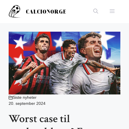
Hopp
til
Meny
innhold
Siste nyheter
20. september 2024
Worst case til