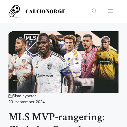
Hopp
til
Meny
innhold
Siste nyheter
20. september 2024
MLS MVP-rangering: