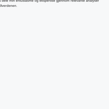
 å dele min entusiasme og ekspertise gjennom relevante analyser
allverdenen.