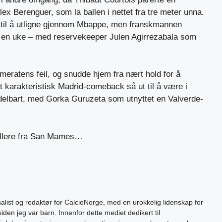
 Alex Berenguer, som la ballen i nettet fra tre meter unna.
 til å utligne gjennom Mbappe, men franskmannen
å en uke – med reservekeeper Julen Agirrezabala som
meratens feil, og snudde hjem fra nært hold for å
Et karakteristisk Madrid-comeback så ut til å være i
delbart, med Gorka Guruzeta som utnyttet en Valverde-
illere fra San Mames…
alist og redaktør for CalcioNorge, med en urokkelig lidenskap for
siden jeg var barn. Innenfor dette mediet dedikert til