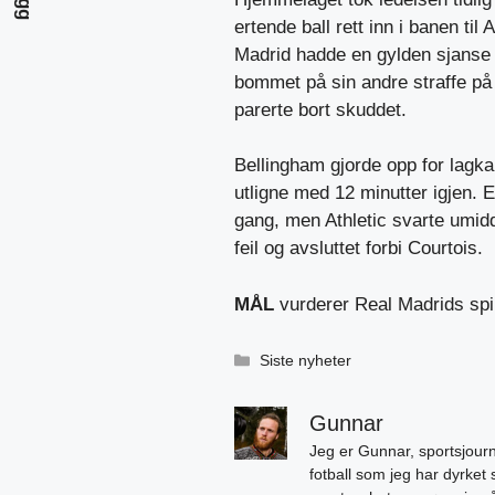
ertende ball rett inn i banen til
Madrid hadde en gylden sjanse
bommet på sin andre straffe p
parerte bort skuddet.
Bellingham gjorde opp for lagka
utligne med 12 minutter igjen. 
gang, men Athletic svarte umid
feil og avsluttet forbi Courtois.
MÅL
vurderer Real Madrids sp
Kategorier
Siste nyheter
Gunnar
Jeg er Gunnar, sportsjourn
fotball som jeg har dyrket 