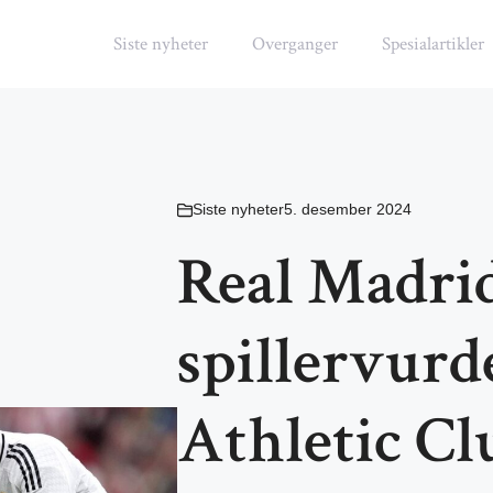
Siste nyheter
Overganger
Spesialartikler
Siste nyheter
5. desember 2024
Real Madri
spillervurd
Athletic Cl