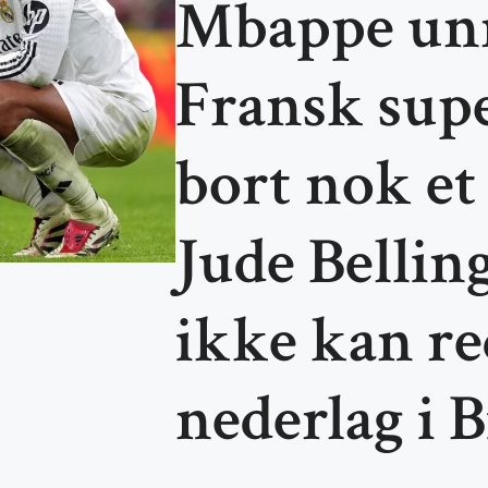
Mbappe unn
Fransk supe
bort nok et
Jude Belli
ikke kan re
nederlag i B