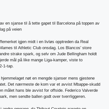
 av en sjanse til å tette gapet til Barcelona på toppen av
lag på veien
emerket igjen midt i en livløs opptreden da Real
Mames til Athletic Club onsdag. Los Blancos’ store
andre strake spark, og selv om Jude Bellingham holdt
jerde mål på like mange Liga-kamper, viste to
2-1-tap.
da hjemmelaget nøt en mengde sjanser mens gjestene
tatet. Det nærmeste de kom var et avvist Mbappe-skudd
en målet hans ble avvist for offside. Federico Valverde
park, men sendte ballen godt over tverrliggeren.
 i andre omgang, da Thibaut Courtois parerte en