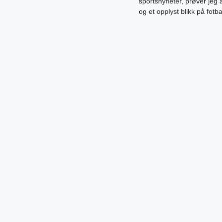
sportsnyheter, prøver jeg
og et opplyst blikk på fotb