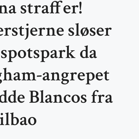
a straffer!
rstjerne sløser
 spotspark da
ngham-angrepet
dde Blancos fra
ilbao