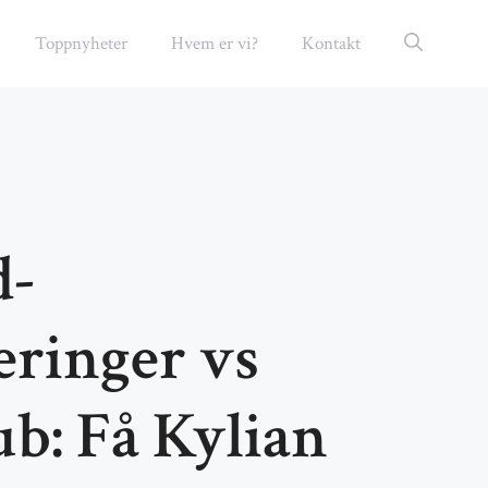
Toppnyheter
Hvem er vi?
Kontakt
d-
eringer vs
ub: Få Kylian