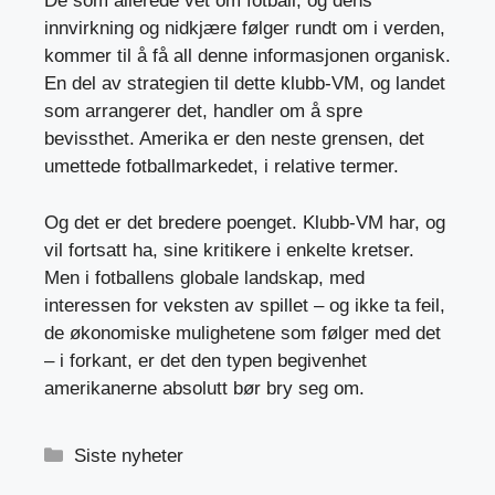
De som allerede vet om fotball, og dens
innvirkning og nidkjære følger rundt om i verden,
kommer til å få all denne informasjonen organisk.
En del av strategien til dette klubb-VM, og landet
som arrangerer det, handler om å spre
bevissthet. Amerika er den neste grensen, det
umettede fotballmarkedet, i relative termer.
Og det er det bredere poenget. Klubb-VM har, og
vil fortsatt ha, sine kritikere i enkelte kretser.
Men i fotballens globale landskap, med
interessen for veksten av spillet – og ikke ta feil,
de økonomiske mulighetene som følger med det
– i forkant, er det den typen begivenhet
amerikanerne absolutt bør bry seg om.
Kategorier
Siste nyheter