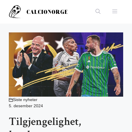
Hopp
til
Meny
innhold
Siste nyheter
5. desember 2024
Tilgjengelighet,