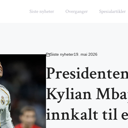
Siste nyheter
Overganger
Spesialartikler
Siste nyheter
19. mai 2026
Presidenten
Kylian Mbap
innkalt til 