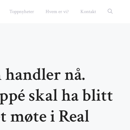
Toppnyheter
Hvem er vi?
Kontakt
 handler nå.
pé skal ha blitt
et møte i Real