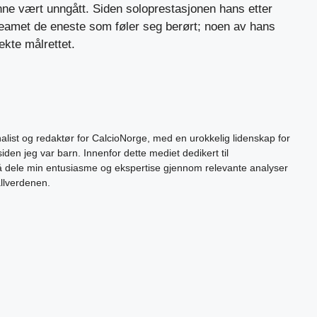
e vært unngått. Siden soloprestasjonen hans etter
eamet de eneste som føler seg berørt; noen av hans
ekte målrettet.
alist og redaktør for CalcioNorge, med en urokkelig lidenskap for
siden jeg var barn. Innenfor dette mediet dedikert til
 å dele min entusiasme og ekspertise gjennom relevante analyser
allverdenen.