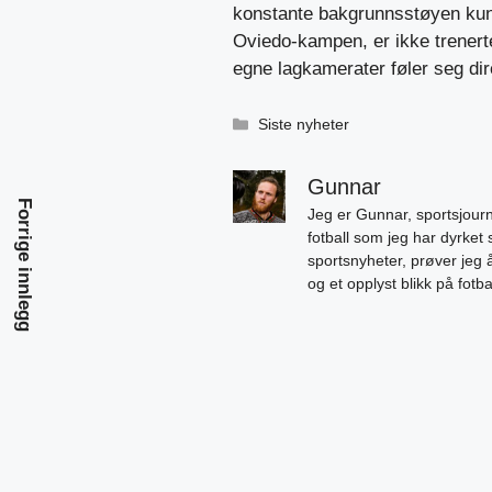
konstante bakgrunnsstøyen kunn
Oviedo-kampen, er ikke trenert
egne lagkamerater føler seg dir
Kategorier
Siste nyheter
Gunnar
Forrige innlegg
Jeg er Gunnar, sportsjourn
fotball som jeg har dyrket 
sportsnyheter, prøver jeg
og et opplyst blikk på fotb