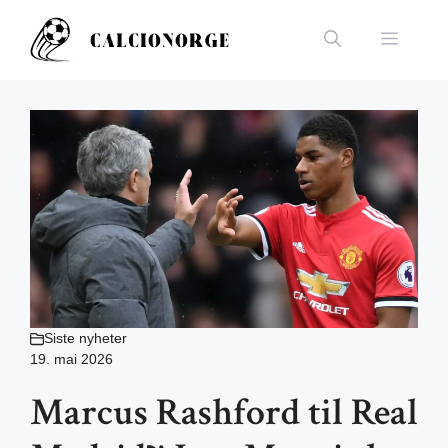
Hopp
til
Meny
innhold
Siste nyheter
19. mai 2026
Marcus Rashford til Real