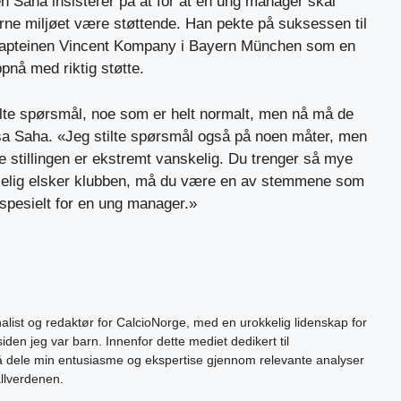
en Saha insisterer på at for at en ung manager skal
rne miljøet være støttende. Han pekte på suksessen til
-kapteinen Vincent Kompany i Bayern München som en
pnå med riktig støtte.
lte spørsmål, noe som er helt normalt, men nå må de
a Saha. «Jeg stilte spørsmål også på noen måter, men
ne stillingen er ekstremt vanskelig. Du trenger så mye
irkelig elsker klubben, må du være en av stemmene som
 spesielt for en ung manager.»
alist og redaktør for CalcioNorge, med en urokkelig lidenskap for
siden jeg var barn. Innenfor dette mediet dedikert til
 å dele min entusiasme og ekspertise gjennom relevante analyser
allverdenen.