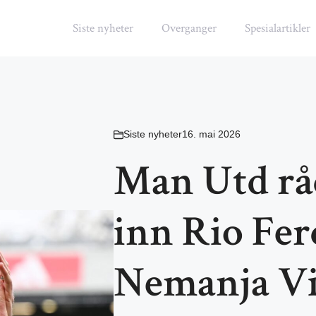
Siste nyheter
Overganger
Spesialartikler
Siste nyheter
16. mai 2026
Man Utd råd
inn Rio Fer
Nemanja V