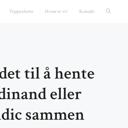
Toppnyheter
Hvem er vi?
Kontakt
et til å hente
dinand eller
idic sammen