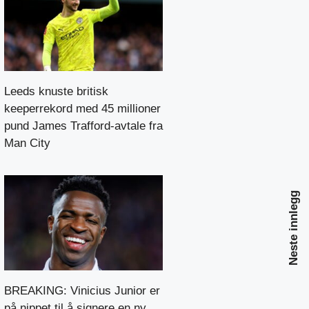
Leeds knuste britisk
keeperrekord med 45 millioner
pund James Trafford-avtale fra
Man City
Neste innlegg
BREAKING: Vinicius Junior er
på nippet til å signere en ny