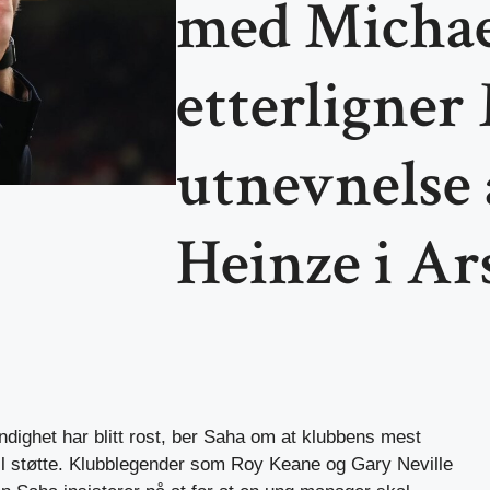
med Michae
etterligner
utnevnelse 
Heinze i Ar
dighet har blitt rost, ber Saha om at klubbens mest
 full støtte. Klubblegender som Roy Keane og Gary Neville