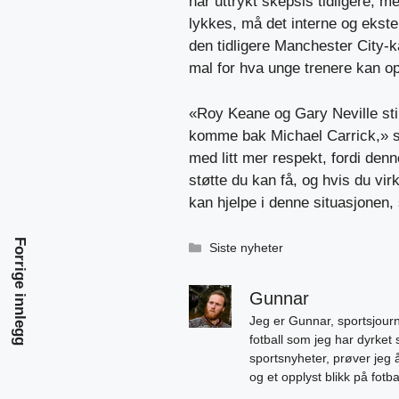
har uttrykt skepsis tidligere, m
lykkes, må det interne og ekste
den tidligere Manchester City
mal for hva unge trenere kan op
«Roy Keane og Gary Neville sti
komme bak Michael Carrick,» s
med litt mer respekt, fordi den
støtte du kan få, og hvis du v
kan hjelpe i denne situasjonen,
Forrige innlegg
Kategorier
Siste nyheter
Gunnar
Jeg er Gunnar, sportsjourn
fotball som jeg har dyrket 
sportsnyheter, prøver jeg
og et opplyst blikk på fotb