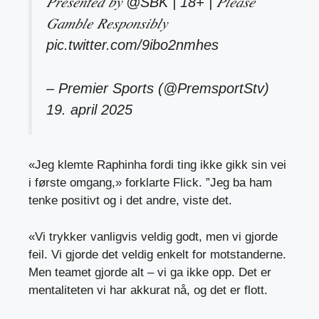
𝑃𝑟𝑒𝑠𝑒𝑛𝑡𝑒𝑑 𝑏𝑦
@SBK
| 18+ | 𝑃𝑙𝑒𝑎𝑠𝑒
𝐺𝑎𝑚𝑏𝑙𝑒 𝑅𝑒𝑠𝑝𝑜𝑛𝑠𝑖𝑏𝑙𝑦
pic.twitter.com/9ibo2nmhes
– Premier Sports (@PremsportStv)
19. april 2025
«Jeg klemte Raphinha fordi ting ikke gikk sin vei
i første omgang,» forklarte Flick. ”Jeg ba ham
tenke positivt og i det andre, viste det.
«Vi trykker vanligvis veldig godt, men vi gjorde
feil. Vi gjorde det veldig enkelt for motstanderne.
Men teamet gjorde alt – vi ga ikke opp. Det er
mentaliteten vi har akkurat nå, og det er flott.