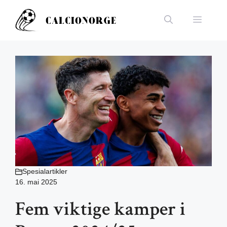
Hopp
til
Meny
innhold
Spesialartikler
16. mai 2025
Fem viktige kamper i