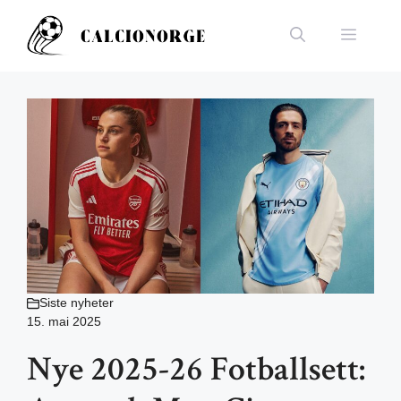
Hopp
til
Meny
innhold
Siste nyheter
15. mai 2025
Nye 2025-26 Fotballsett: