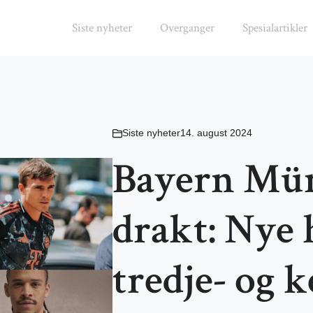
Siste nyheter
Overganger
Spesialartikler
Siste nyheter
14. august 2024
Bayern Mün
drakt: Nye 
tredje- og 