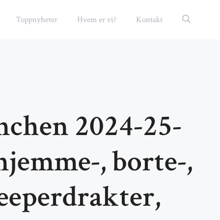
Toppnyheter
Hvem er vi?
Kontakt
chen 2024-25-
hjemme-, borte-,
keeperdrakter,