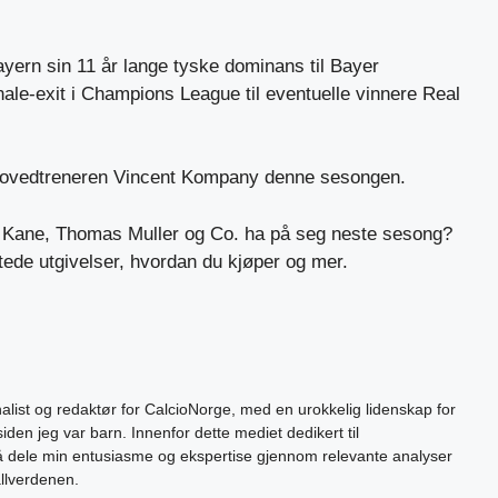
ern sin 11 år lange tyske dominans til Bayer
ale-exit i Champions League til eventuelle vinnere Real
hovedtreneren Vincent Kompany denne sesongen.
ry Kane, Thomas Muller og Co. ha på seg neste sesong?
tede utgivelser, hvordan du kjøper og mer.
alist og redaktør for CalcioNorge, med en urokkelig lidenskap for
siden jeg var barn. Innenfor dette mediet dedikert til
 å dele min entusiasme og ekspertise gjennom relevante analyser
allverdenen.