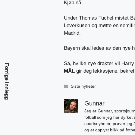
Kjøp nå
Under Thomas Tuchel mistet Bay
Leverkusen og møtte en semifin
Madrid.
Bayern skal ledes av den nye 
Så, hvilke nye drakter vil Har
Forrige innlegg
MÅL
gir deg lekkasjene, bekref
Kategorier
Siste nyheter
Gunnar
Jeg er Gunnar, sportsjourn
fotball som jeg har dyrket 
sportsnyheter, prøver jeg
og et opplyst blikk på fotb