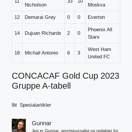
11
33
10
Nicholson
Moskva
12
Demarai Grey
0
0
Everton
Phoenix All
14
Dujuan Richards
2
0
Stars
West Ham
18
Michail Antonio
6
3
United FC
CONCACAF Gold Cup 2023
Gruppe A-tabell
Kategorier
Spesialartikler
Gunnar
Jeg er Gunnar, sportsjournalist og redaktør for