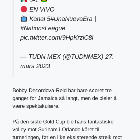
0-1
EN VIVO
Kanal 5
#UnaNuevaEra
|
#NationsLeague
pic.twitter.com/9HpKrzlC8l
— TUDN MEX (@TUDNMEX)
27.
mars 2023
Bobby Decordova-Reid har bare scoret tre
ganger for Jamaica så langt, men de pleier å
være spektakulære.
På den siste Gold Cup ble hans fantastiske
volley mot Surinam i Orlando kåret til
turneringen, før en like eksisterende streik mot