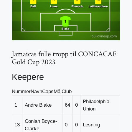
Jamaicas fulle tropp til CONCACAF
Gold Cup 2023
Keepere
NummerNavnCapsMålClub
Philadelphia
1
Andre Blake
64
0
Union
Coniah Boyce-
13
0
0
Lesning
Clarke