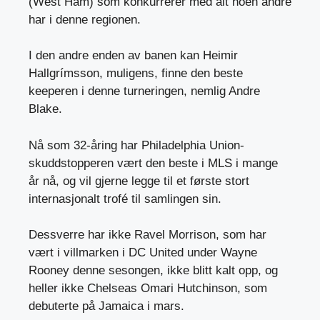
(West Ham) som konkurrerer med alt noen andre
har i denne regionen.
I den andre enden av banen kan Heimir
Hallgrímsson, muligens, finne den beste
keeperen i denne turneringen, nemlig Andre
Blake.
Nå som 32-åring har Philadelphia Union-
skuddstopperen vært den beste i MLS i mange
år nå, og vil gjerne legge til et første stort
internasjonalt trofé til samlingen sin.
Dessverre har ikke Ravel Morrison, som har
vært i villmarken i DC United under Wayne
Rooney denne sesongen, ikke blitt kalt opp, og
heller ikke Chelseas Omari Hutchinson, som
debuterte på Jamaica i mars.