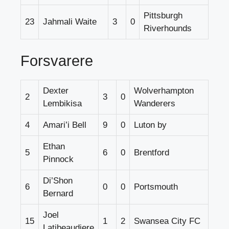
Pittsburgh
23
Jahmali Waite
3
0
Riverhounds
Forsvarere
Dexter
Wolverhampton
2
3
0
Lembikisa
Wanderers
4
Amari’i Bell
9
0
Luton by
Ethan
5
6
0
Brentford
Pinnock
Di’Shon
6
0
0
Portsmouth
Bernard
Joel
15
1
2
Swansea City FC
Latibeaudiere