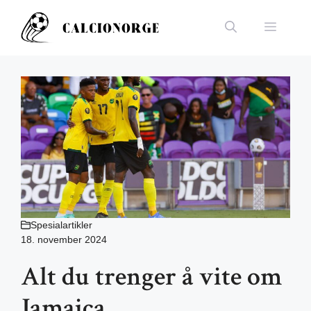
Hopp
til
Meny
innhold
Spesialartikler
18. november 2024
Alt du trenger å vite om
Jamaica