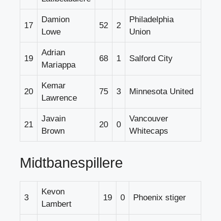
Damion
Philadelphia
17
52
2
Lowe
Union
Adrian
19
68
1
Salford City
Mariappa
Kemar
20
75
3
Minnesota United
Lawrence
Javain
Vancouver
21
20
0
Brown
Whitecaps
Midtbanespillere
Kevon
3
19
0
Phoenix stiger
Lambert