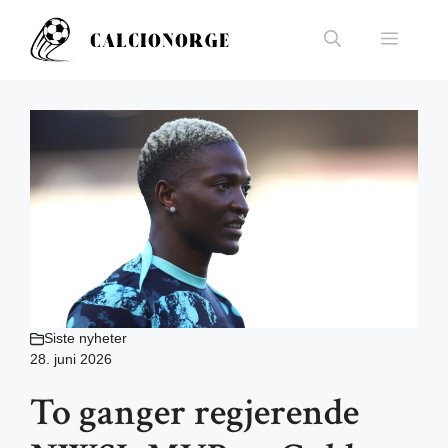
Hopp
til
Meny
innhold
Siste nyheter
28. juni 2026
To ganger regjerende