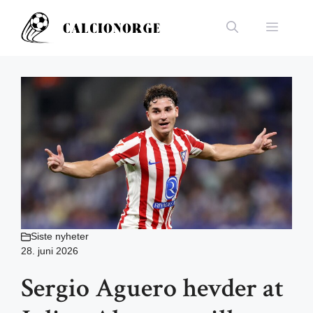
Hopp
til
Meny
innhold
Siste nyheter
28. juni 2026
Sergio Aguero hevder at