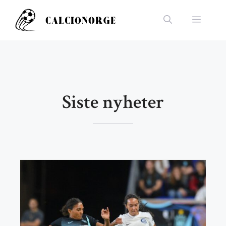
Hopp
til
Meny
innhold
Siste nyheter