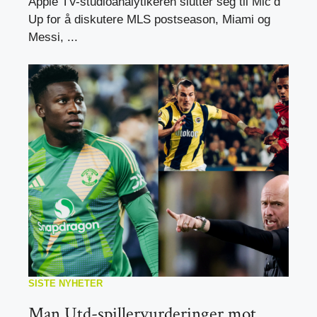
Apple TV-studioanalytikeren slutter seg til Mic’d
Up for å diskutere MLS postseason, Miami og
Messi, ...
SISTE NYHETER
Man Utd-spillervurderinger mot