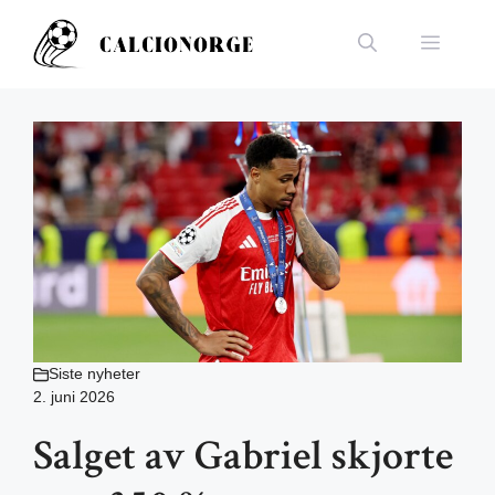
Hopp
til
Meny
innhold
Siste nyheter
2. juni 2026
Salget av Gabriel skjorte