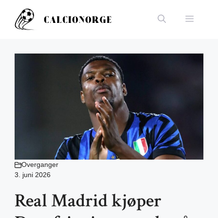
Hopp
til
Meny
innhold
Overganger
3. juni 2026
Real Madrid kjøper