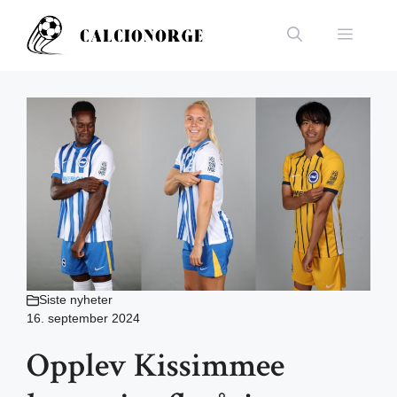
Hopp
til
Meny
innhold
Siste nyheter
16. september 2024
Opplev Kissimmee