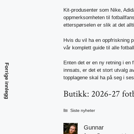
Kit-produsenter som Nike, Adi
oppmerksomheten til fotballfan
etterspørselen er slik at det all
Hvis du vil ha en oppfriskning 
vår
komplett guide til alle fotba
Enten det er en ny retning i en f
Forrige innlegg
innsats, er det et stort utvalg 
topplagene skal ha på seg i se
Butikk: 2026-27 fot
Kategorier
Siste nyheter
Gunnar