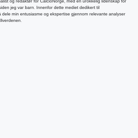
alist og redaktør for CalcioNorge, med en urokkelig lidenskap for
siden jeg var barn. Innenfor dette mediet dedikert til
 å dele min entusiasme og ekspertise gjennom relevante analyser
allverdenen.