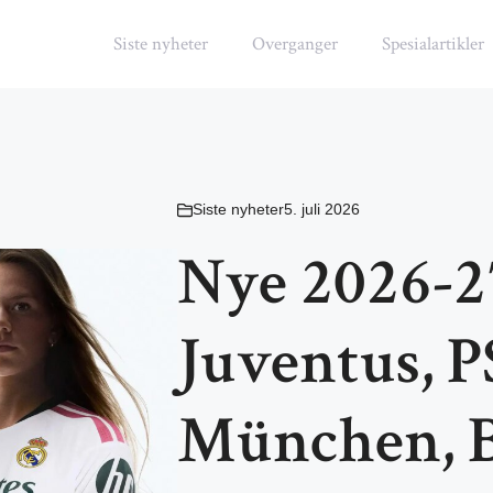
Siste nyheter
Overganger
Spesialartikler
Siste nyheter
5. juli 2026
Nye 2026-27
Juventus, P
München, B