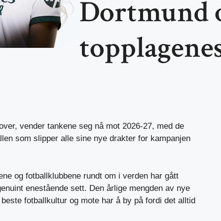
Dortmund o
topplagenes
ver, vender tankene seg nå mot 2026-27, med de
llen som slipper alle sine nye drakter for kampanjen
ne og fotballklubbene rundt om i verden har gått
genuint
enestående sett
. Den årlige mengden av nye
t beste
fotballkultur
og mote har å by på fordi det alltid