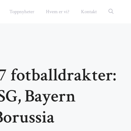
Toppnyheter
Hvem er vi?
Kontakt
 fotballdrakter:
SG, Bayern
orussia