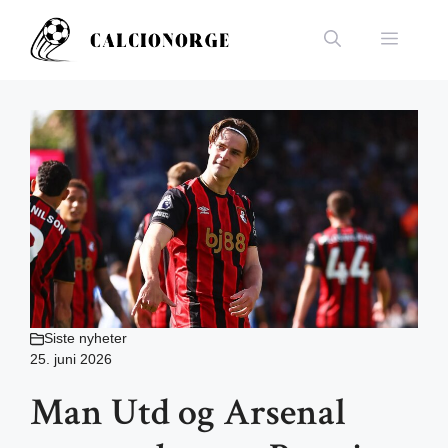
Hopp
til
Meny
innhold
Siste nyheter
25. juni 2026
Man Utd og Arsenal