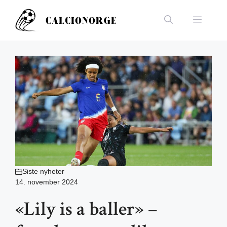
Hopp
til
Meny
innhold
Siste nyheter
14. november 2024
«Lily is a baller» –