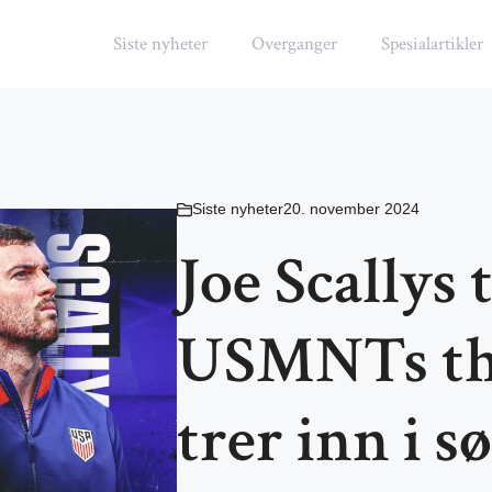
Siste nyheter
Overganger
Spesialartikler
Siste nyheter
20. november 2024
Joe Scallys t
USMNTs th
trer inn i 