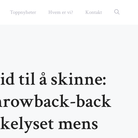
Toppnyheter
Hvem er vi?
Kontakt
id til å skinne:
rowback-back
søkelyset mens