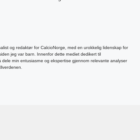
alist og redaktør for CalcioNorge, med en urokkelig lidenskap for
siden jeg var barn. Innenfor dette mediet dedikert til
 å dele min entusiasme og ekspertise gjennom relevante analyser
allverdenen.