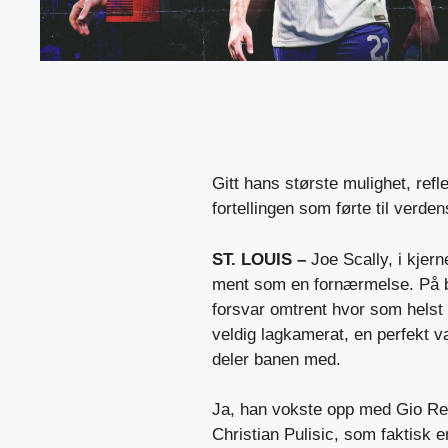
Gitt hans største mulighet, ref
fortellingen som førte til verd
ST. LOUIS –
Joe Scally, i kjer
ment som en fornærmelse. På ba
forsvar omtrent hvor som helst 
veldig lagkamerat, en perfekt v
deler banen med.
Ja, han vokste opp med Gio Reyn
Christian Pulisic, som faktisk er