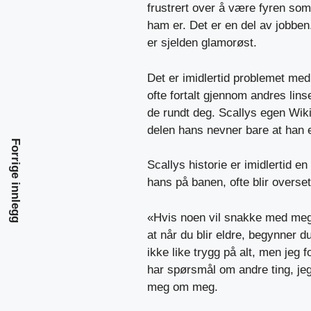
frustrert over å være fyren som
ham er. Det er en del av jobben
er sjelden glamorøst.
Det er imidlertid problemet med
ofte fortalt gjennom andres lins
de rundt deg. Scallys egen Wikip
delen hans nevner bare at han 
Forrige innlegg
Scallys historie er imidlertid e
hans på banen, ofte blir overset
«Hvis noen vil snakke med meg
at når du blir eldre, begynner d
ikke like trygg på alt, men jeg 
har spørsmål om andre ting, je
meg om meg.