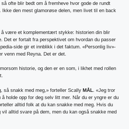
 så ofte blir bedt om å fremheve hvor gode de rundt
. Ikke den mest glamorøse delen, men livet til en back
 å være et komplementært stykke: historien din blir
e. Det er fortalt fra perspektivet om hvordan du passer
edia-side gir et innblikk i det faktum. «Personlig liv»-
er venn med Reyna. Det er det.
n morsom historie, og den er en som, i likhet med rollen
t.
, så snakk med meg,» forteller Scally
MÅL
. «Jeg tror
u å holde opp for deg selv litt mer. Når du er yngre er du
forteller alltid folk at du kan snakke med meg. Hvis du
g vil alltid svare på dem, men du kan også snakke med