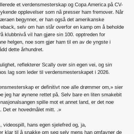
allerede et verdensmesterskap og Copa America på CV-
ykende opplevelser som nå presser ham fremover. Når
-æraen begynner, er han også det amerikanske
reback, selv om han står overfor en kamp om å beholde
å klubbnivå vil han gjøre sin 100. opptreden for
e helgen, noe som gjør ham til en av de yngste i
ådd dette århundret.
ighet, reflekterer Scally over sin egen vei, og sin
inos lag som leder til verdensmesterskapet i 2026.
erdensmesterskap er definitivt noe alle drømmer om,» sier
oe jeg har øynene rettet på. Selv bare en liten smakebit
nasjonalsangen spille mot et annet land, er det noe
 Det er hovedmålet mitt. .»
 videospill, hans egen sjelefred og, ja,
r klar til å snakke om seg selv mens han omfavner de