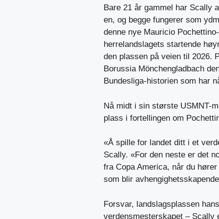
Bare 21 år gammel har Scally 
en, og begge fungerer som ydm
denne nye Mauricio Pochettino
herrelandslagets startende høy
den plassen på veien til 2026. P
Borussia Mönchengladbach denn
Bundesliga-historien som har n
Nå midt i sin største USMNT-mul
plass i fortellingen om Pochett
«Å spille for landet ditt i et v
Scally. «For den neste er det n
fra Copa America, når du hører 
som blir avhengighetsskapende.
Forsvar, landslagsplassen hans,
verdensmesterskapet – Scally e