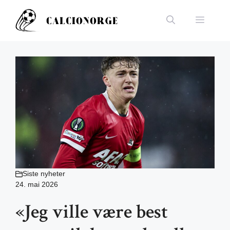
Hopp
til
Meny
innhold
Siste nyheter
24. mai 2026
«Jeg ville være best