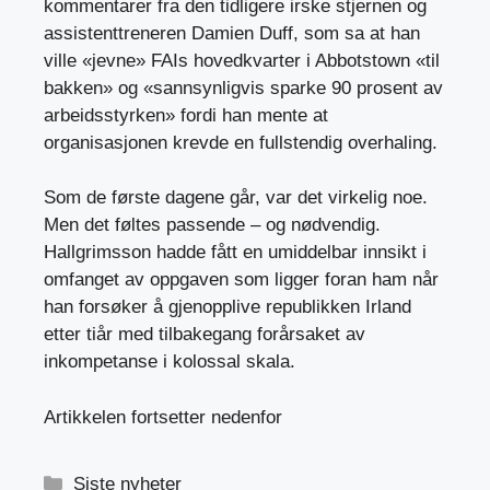
kommentarer fra den tidligere irske stjernen og
assistenttreneren Damien Duff, som sa at han
ville «jevne» FAIs hovedkvarter i Abbotstown «til
bakken» og «sannsynligvis sparke 90 prosent av
arbeidsstyrken» fordi han mente at
organisasjonen krevde en fullstendig overhaling.
Som de første dagene går, var det virkelig noe.
Men det føltes passende – og nødvendig.
Hallgrimsson hadde fått en umiddelbar innsikt i
omfanget av oppgaven som ligger foran ham når
han forsøker å gjenopplive republikken Irland
etter tiår med tilbakegang forårsaket av
inkompetanse i kolossal skala.
Artikkelen fortsetter nedenfor
Kategorier
Siste nyheter