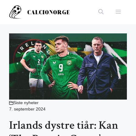
Hopp
til
Meny
innhold
Siste nyheter
7. september 2024
Irlands dystre tiår: Kan