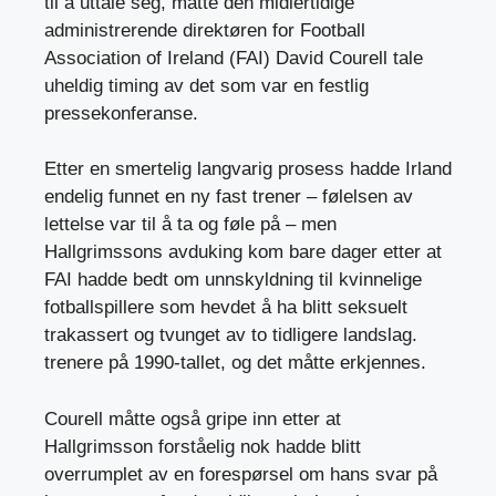
til å uttale seg, måtte den midlertidige
administrerende direktøren for Football
Association of Ireland (FAI) David Courell tale
uheldig timing av det som var en festlig
pressekonferanse.
Etter en smertelig langvarig prosess hadde Irland
endelig funnet en ny fast trener – følelsen av
lettelse var til å ta og føle på – men
Hallgrimssons avduking kom bare dager etter at
FAI hadde bedt om unnskyldning til kvinnelige
fotballspillere som hevdet å ha blitt seksuelt
trakassert og tvunget av to tidligere landslag.
trenere på 1990-tallet, og det måtte erkjennes.
Courell måtte også gripe inn etter at
Hallgrimsson forståelig nok hadde blitt
overrumplet av en forespørsel om hans svar på