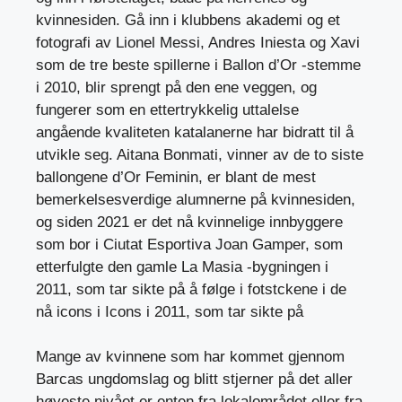
kvinnesiden. Gå inn i klubbens akademi og et
fotografi av Lionel Messi, Andres Iniesta og Xavi
som de tre beste spillerne i Ballon d’Or -stemme
i 2010, blir sprengt på den ene veggen, og
fungerer som en ettertrykkelig uttalelse
angående kvaliteten katalanerne har bidratt til å
utvikle seg. Aitana Bonmati, vinner av de to siste
ballongene d’Or Feminin, er blant de mest
bemerkelsesverdige alumnerne på kvinnesiden,
og siden 2021 er det nå kvinnelige innbyggere
som bor i Ciutat Esportiva Joan Gamper, som
etterfulgte den gamle La Masia -bygningen i
2011, som tar sikte på å følge i fotstckene i de
nå icons i Icons i 2011, som tar sikte på
Mange av kvinnene som har kommet gjennom
Barcas ungdomslag og blitt stjerner på det aller
høyeste nivået er enten fra lokalområdet eller fra