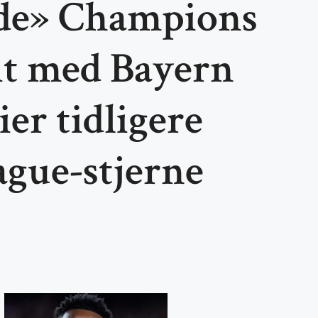
de» Champions
it med Bayern
er tidligere
gue-stjerne