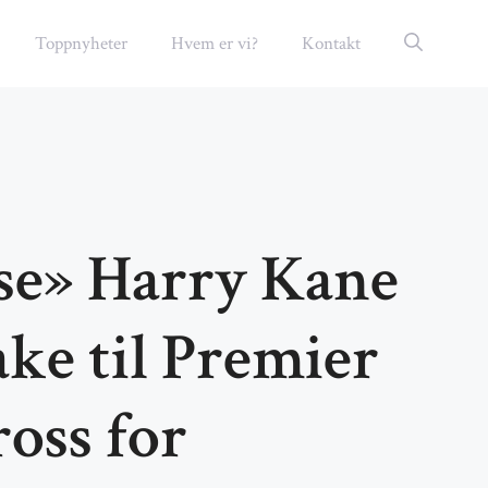
Toppnyheter
Hvem er vi?
Kontakt
nse» Harry Kane
ake til Premier
ross for