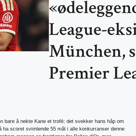
«ødeleggen
League-eks
München, si
Premier Lea
n bare å nekte Kane et trofé; det svekker hans håp om
r å ha scoret svimlende 55 mål i alle konkurranser denne