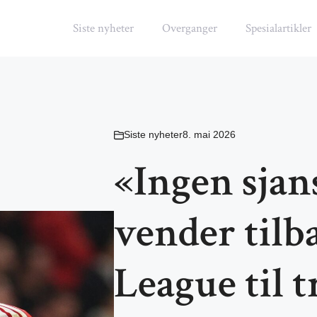
Siste nyheter
Overganger
Spesialartikler
Siste nyheter
8. mai 2026
«Ingen sja
vender tilb
League til t