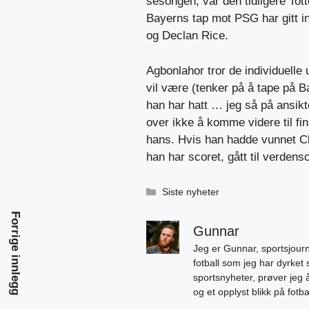
sesongen, var den tidligere To
Bayerns tap mot PSG har gitt i
og Declan Rice.
Agbonlahor tror de individuelle 
vil være (tenker på å tape på Ba
han har hatt … jeg så på ansik
over ikke å komme videre til fi
hans. Hvis han hadde vunnet C
han har scoret, gått til verdens
Kategorier
Siste nyheter
Forrige innlegg
Gunnar
Jeg er Gunnar, sportsjourn
fotball som jeg har dyrket 
sportsnyheter, prøver jeg
og et opplyst blikk på fotb