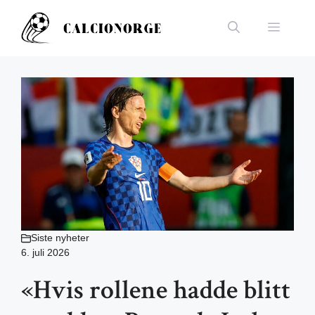
Hopp
til
Meny
innhold
Siste nyheter
6. juli 2026
«Hvis rollene hadde blitt