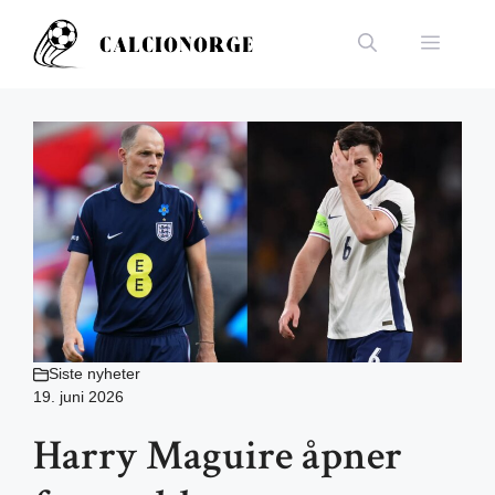
Hopp
til
Meny
innhold
Siste nyheter
19. juni 2026
Harry Maguire åpner