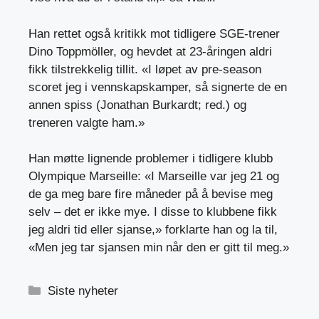
Han rettet også kritikk mot tidligere SGE-trener
Dino Toppmöller, og hevdet at 23-åringen aldri
fikk tilstrekkelig tillit. «I løpet av pre-season
scoret jeg i vennskapskamper, så signerte de en
annen spiss (Jonathan Burkardt; red.) og
treneren valgte ham.»
Han møtte lignende problemer i tidligere klubb
Olympique Marseille: «I Marseille var jeg 21 og
de ga meg bare fire måneder på å bevise meg
selv – det er ikke mye. I disse to klubbene fikk
jeg aldri tid eller sjanse,» forklarte han og la til,
«Men jeg tar sjansen min når den er gitt til meg.»
Kategorier
Siste nyheter