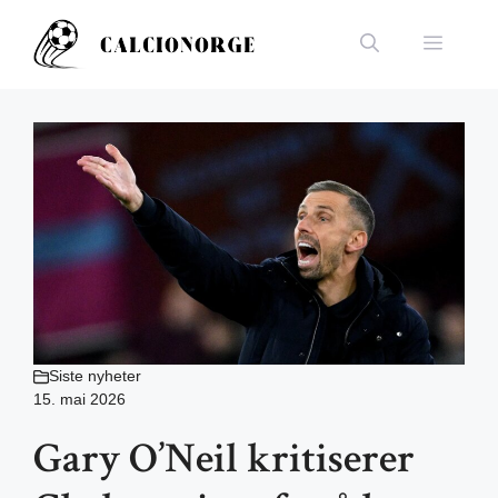
Hopp
til
Meny
innhold
Siste nyheter
15. mai 2026
Gary O’Neil kritiserer