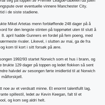
enal seg på toppen av Premier League-tabellen da julen
ngspute over eventuelle vinnere Manchester City.
id i de siste stadiene.
ukte Mikel Artetas menn forbløffende 248 dager på å
kord for den lengste stinten på toppmøtet uten til slutt å
ie. 8. april hadde Gunners en fordel på fem poeng, med
meste rivaler. Likevel, i slutten av mai, ga de fra
og kom til kort i sitt forsøk på ære.
songen 1992/93 startet Norwich som et hus i brann, og
 De brukte 129 dager på toppen og ledet flokken så sent
dre halvdel av sesongen førte imidlertid til at Norwich
målforskjell.
t noe av et verdsatt minne. Et enormt talentfullt lag,
ante spillestil, ledet av Kevin Keegan, falt til et
ol, og kom seg aldri helt.