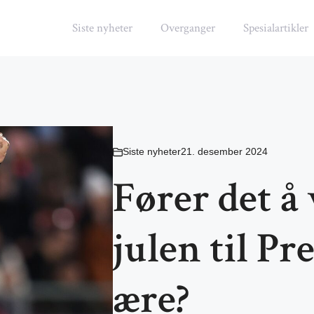
Siste nyheter
Overganger
Spesialartikler
Siste nyheter
21. desember 2024
Fører det å
julen til P
ære?