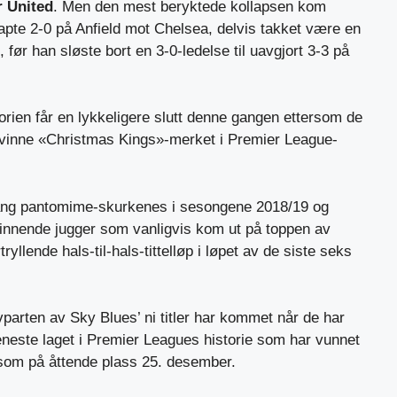
 United
. Men den mest beryktede kollapsen kom
tapte 2-0 på Anfield mot Chelsea, delvis takket være en
 før han sløste bort en 3-0-ledelse til uavgjort 3-3 på
torien får en lykkeligere slutt denne gangen ettersom de
 å vinne «Christmas Kings»-merket i Premier League-
ang pantomime-skurkenes i sesongene 2018/19 og
innende jugger som vanligvis kom ut på toppen av
tryllende hals-til-hals-tittelløp i løpet av de siste seks
parten av Sky Blues’ ni titler har kommet når de har
t eneste laget i Premier Leagues historie som har vunnet
vt som på åttende plass 25. desember.