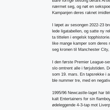
Bare forrige sesong befant Ars
nærmet seg, og nøt en sekspoe
Kampanjen deres raknet imidlert
I løpet av sesongen 2022-23 br
lede ligatabellen, og satte ny re
ta tittelen i engelsk topphistor
like mange kamper som deres nær
seg kronen til Manchester City, 
I den første Premier League-se
slo omtrent alle i førjulstiden.
som 19. mars. En tapsrekke i an
ble nummer tre, med en negativ 
1995/96 Newcastle-laget har blit
kalt Entertainers for sin flamboy
ødeleggende 4-3-tap mot Liverpo