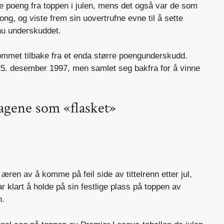
e poeng fra toppen i julen, mens det også var de som
ng, og viste frem sin uovertrufne evne til å sette
nu underskuddet.
mmet tilbake fra et enda større poengunderskudd.
5. desember 1997, men samlet seg bakfra for å vinne
.
lagene som «flasket»
æren av å komme på feil side av tittelrenn etter jul,
r klart å holde på sin festlige plass på toppen av
n.