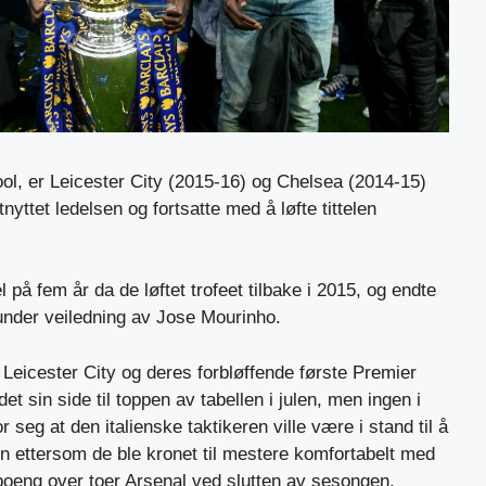
ool, er Leicester City (2015-16) og Chelsea (2014-15)
yttet ledelsen og fortsatte med å løfte tittelen
el på fem år da de løftet trofeet tilbake i 2015, og endte
nder veiledning av Jose Mourinho.
eicester City og deres forbløffende første Premier
det sin side til toppen av tabellen i julen, men ingen i
r seg at den italienske taktikeren ville være i stand til å
ien ettersom de ble kronet til mestere komfortabelt med
 poeng over toer Arsenal ved slutten av sesongen.