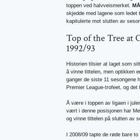
toppen ved halvveismerket.
M
skjedde med lagene som ledet ta
kapitulerte mot slutten av ses
Top of the Tree at 
1992/93
Historien tilsier at laget som si
å vinne tittelen, men optikken e
ganger de siste 11 sesongene har
Premier League-trofeet, og det b
Å være i toppen av ligaen i jule
vært i denne posisjonen har Mer
og vinne tittelen på slutten av 
I 2008/09 tapte de røde bare t