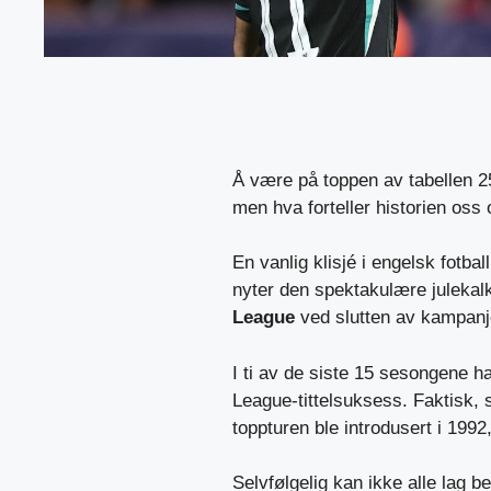
Å være på toppen av tabellen 2
men hva forteller historien oss
En vanlig klisjé i engelsk fotbal
nyter den spektakulære julekalk
League
ved slutten av kampanje
I ti av de siste 15 sesongene h
League-tittelsuksess. Faktisk,
toppturen ble introdusert i 199
Selvfølgelig kan ikke alle lag be