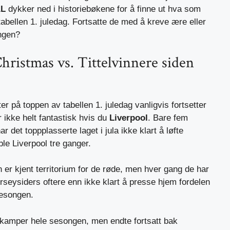
ÅL
dykker ned i historiebøkene for å finne ut hva som
bellen 1. juledag. Fortsatte de med å kreve ære eller
ongen?
Christmas vs. Tittelvinnere siden
tter på toppen av tabellen 1. juledag vanligvis fortsetter
r ikke helt fantastisk hvis du
Liverpool
. Bare fem
 det toppplasserte laget i jula ikke klart å løfte
le Liverpool tre ganger.
n er kjent territorium for de røde, men hver gang de har
seysiders oftere enn ikke klart å presse hjem fordelen
sesongen.
o kamper hele sesongen, men endte fortsatt bak