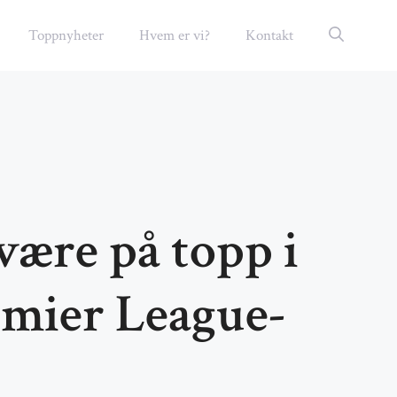
Toppnyheter
Hvem er vi?
Kontakt
 være på topp i
remier League-