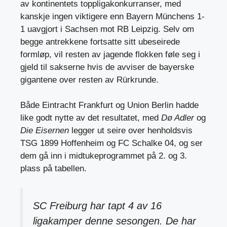
av kontinentets toppligakonkurranser, med
kanskje ingen viktigere enn Bayern Münchens 1-
1 uavgjort i Sachsen mot RB Leipzig. Selv om
begge antrekkene fortsatte sitt ubeseirede
formløp, vil resten av jagende flokken føle seg i
gjeld til sakserne hvis de avviser de bayerske
gigantene over resten av Rürkrunde.
Både Eintracht Frankfurt og Union Berlin hadde
like godt nytte av det resultatet, med
Dø Adler
og
Die Eisernen
legger ut seire over henholdsvis
TSG 1899 Hoffenheim og FC Schalke 04, og ser
dem gå inn i midtukeprogrammet på 2. og 3.
plass på tabellen.
SC Freiburg har tapt 4 av 16
ligakamper denne sesongen. De har