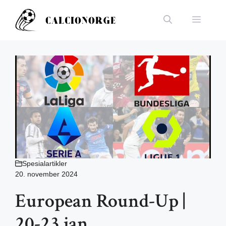
Hopp
til
Meny
innhold
Spesialartikler
20. november 2024
European Round-Up |
20-23 jan