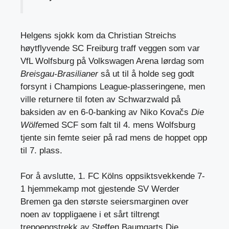
Helgens sjokk kom da Christian Streichs
høytflyvende SC Freiburg traff veggen som var
VfL Wolfsburg på Volkswagen Arena lørdag som
Breisgau-Brasilianer
så ut til å holde seg godt
forsynt i Champions League-plasseringene, men
ville returnere til foten av Schwarzwald på
baksiden av en 6-0-banking av Niko Kovačs
Die
Wölfe
med SCF som falt til 4. mens Wolfsburg
tjente sin femte seier på rad mens de hoppet opp
til 7. plass.
For å avslutte, 1. FC Kölns oppsiktsvekkende 7-
1 hjemmekamp mot gjestende SV Werder
Bremen ga den største seiersmarginen over
noen av toppligaene i et sårt tiltrengt
trepoengstrekk av Steffen Baumgarts Die