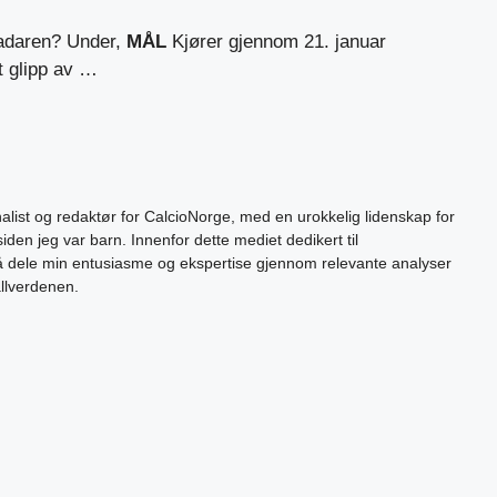
radaren? Under,
MÅL
Kjører gjennom 21. januar
t glipp av …
alist og redaktør for CalcioNorge, med en urokkelig lidenskap for
siden jeg var barn. Innenfor dette mediet dedikert til
 å dele min entusiasme og ekspertise gjennom relevante analyser
allverdenen.