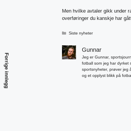
Men hvilke avtaler gikk under 
overføringer du kanskje har gåt
Kategorier
Siste nyheter
Gunnar
Forrige innlegg
Jeg er Gunnar, sportsjourn
fotball som jeg har dyrket 
sportsnyheter, prøver jeg
og et opplyst blikk på fotb