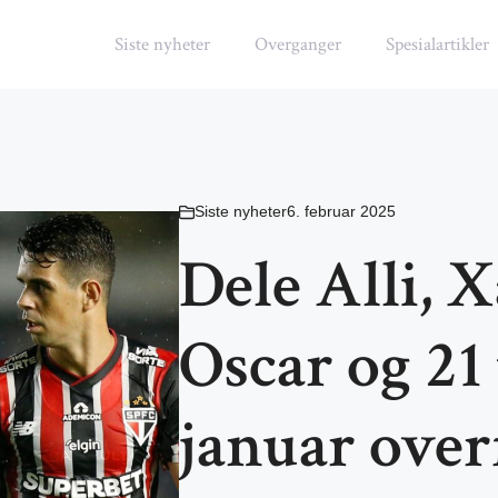
Siste nyheter
Overganger
Spesialartikler
Siste nyheter
6. februar 2025
Dele Alli, 
Oscar og 21
januar over