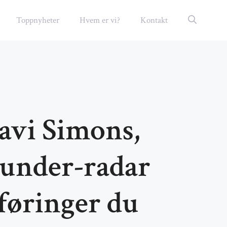
Toppnyheter
Hvem er vi?
Kontakt
Xavi Simons,
 under-radar
føringer du