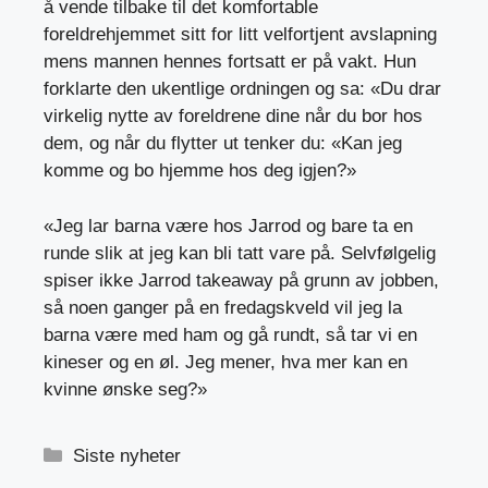
å vende tilbake til det komfortable
foreldrehjemmet sitt for litt velfortjent avslapning
mens mannen hennes fortsatt er på vakt. Hun
forklarte den ukentlige ordningen og sa: «Du drar
virkelig nytte av foreldrene dine når du bor hos
dem, og når du flytter ut tenker du: «Kan jeg
komme og bo hjemme hos deg igjen?»
«Jeg lar barna være hos Jarrod og bare ta en
runde slik at jeg kan bli tatt vare på. Selvfølgelig
spiser ikke Jarrod takeaway på grunn av jobben,
så noen ganger på en fredagskveld vil jeg la
barna være med ham og gå rundt, så tar vi en
kineser og en øl. Jeg mener, hva mer kan en
kvinne ønske seg?»
Kategorier
Siste nyheter