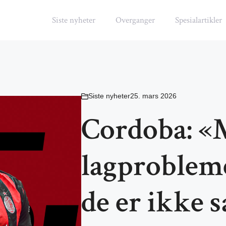
Siste nyheter
Overganger
Spesialartikler
Siste nyheter
25. mars 2026
Cordoba: «
lagprobleme
de er ikke s