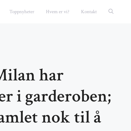
Toppnyheter
Hvem er vi?
Kontakt
Milan har
r i garderoben;
amlet nok til å