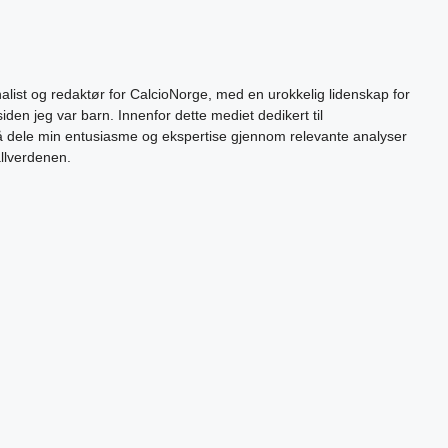
alist og redaktør for CalcioNorge, med en urokkelig lidenskap for
siden jeg var barn. Innenfor dette mediet dedikert til
 å dele min entusiasme og ekspertise gjennom relevante analyser
allverdenen.