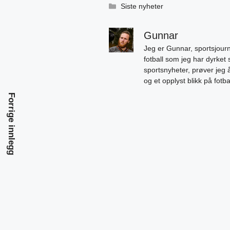
Kategorier
Siste nyheter
Gunnar
Jeg er Gunnar, sportsjourn
fotball som jeg har dyrket 
sportsnyheter, prøver jeg
og et opplyst blikk på fotb
Forrige innlegg