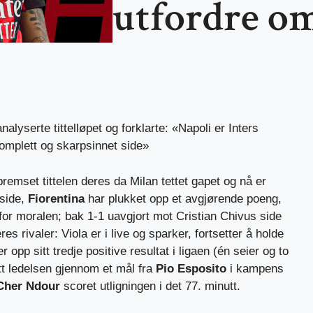
utfordre om
nalyserte tittelløpet og forklarte: «Napoli er Inters
komplett og skarpsinnet side»
remset tittelen deres da Milan tettet gapet og nå er
side,
Fiorentina
har plukket opp et avgjørende poeng,
 for moralen; bak 1-1 uavgjort mot Cristian Chivus side
eres rivaler: Viola er i live og sparker, fortsetter å holde
opp sitt tredje positive resultat i ligaen (én seier og to
tt ledelsen gjennom et mål fra
Pio Esposito
i kampens
Cher Ndour
scoret utligningen i det 77. minutt.