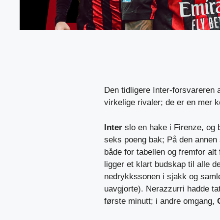
Den tidligere Inter-forsvareren a
virkelige rivaler; de er en mer 
Inter
slo en hake i Firenze, og b
seks poeng bak; På den annen 
både for tabellen og fremfor alt
ligger et klart budskap til alle d
nedrykkssonen i sjakk og samler 
uavgjorte). Nerazzurri hadde ta
første minutt; i andre omgang,