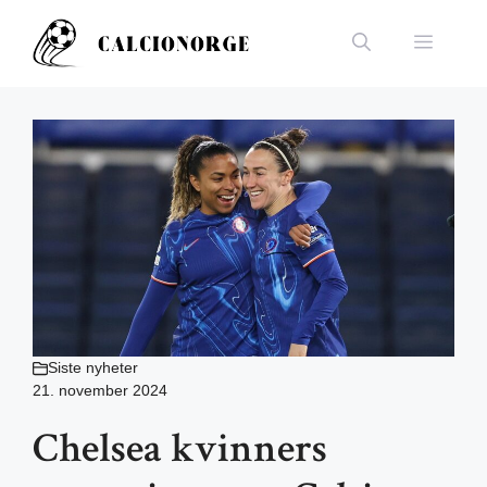
Hopp
til
Meny
innhold
Siste nyheter
21. november 2024
Chelsea kvinners