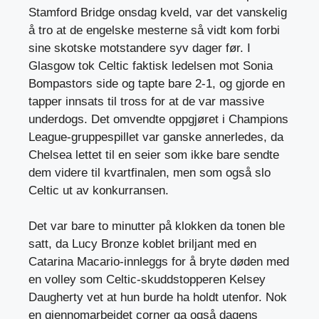
Stamford Bridge onsdag kveld, var det vanskelig
å tro at de engelske mesterne så vidt kom forbi
sine skotske motstandere syv dager før. I
Glasgow tok Celtic faktisk ledelsen mot Sonia
Bompastors side og tapte bare 2-1, og gjorde en
tapper innsats til tross for at de var massive
underdogs. Det omvendte oppgjøret i Champions
League-gruppespillet var ganske annerledes, da
Chelsea lettet til en seier som ikke bare sendte
dem videre til kvartfinalen, men som også slo
Celtic ut av konkurransen.
Det var bare to minutter på klokken da tonen ble
satt, da Lucy Bronze koblet briljant med en
Catarina Macario-innleggs for å bryte døden med
en volley som Celtic-skuddstopperen Kelsey
Daugherty vet at hun burde ha holdt utenfor. Nok
en gjennomarbeidet corner ga også dagens