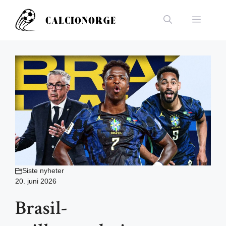
Hopp
til
Meny
innhold
Siste nyheter
20. juni 2026
Brasil-