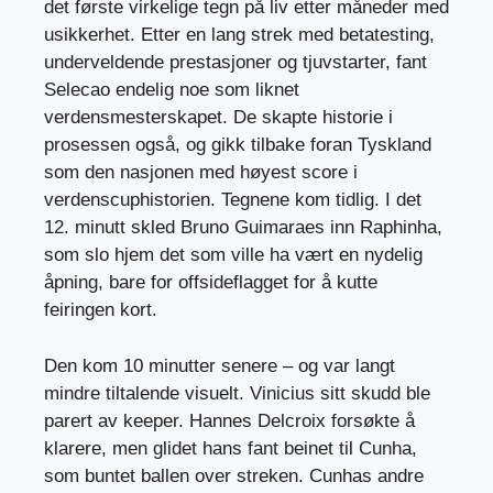
det første virkelige tegn på liv etter måneder med
usikkerhet. Etter en lang strek med betatesting,
underveldende prestasjoner og tjuvstarter, fant
Selecao endelig noe som liknet
verdensmesterskapet. De skapte historie i
prosessen også, og gikk tilbake foran Tyskland
som den nasjonen med høyest score i
verdenscuphistorien. Tegnene kom tidlig. I det
12. minutt skled Bruno Guimaraes inn Raphinha,
som slo hjem det som ville ha vært en nydelig
åpning, bare for offsideflagget for å kutte
feiringen kort.
Den kom 10 minutter senere – og var langt
mindre tiltalende visuelt. Vinicius sitt skudd ble
parert av keeper. Hannes Delcroix forsøkte å
klarere, men glidet hans fant beinet til Cunha,
som buntet ballen over streken. Cunhas andre