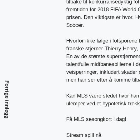
tilbake til konkurransedyktig f
fremtiden for 2018 FIFA World 
prisen. Den viktigste er hvor. 
Soccer.
Hvorfor ikke følge i fotsporene
franske stjerner Thierry Henry,
En av de største superstjernene
talentfulle midtbanespillerne i
veisperringer, inkludert skade
men han ser etter å komme tilb
Forrige innlegg
Kan MLS være stedet hvor han r
ulemper ved et hypotetisk trekk 
Få MLS sesongkort i dag!
Stream spill nå