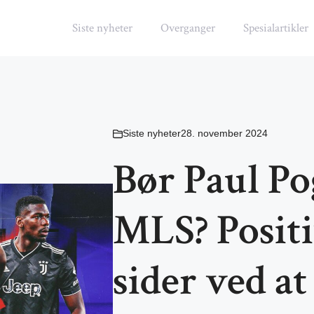
Siste nyheter
Overganger
Spesialartikler
Siste nyheter
28. november 2024
Bør Paul P
MLS? Positi
sider ved a