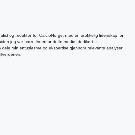
alist og redaktør for CalcioNorge, med en urokkelig lidenskap for
siden jeg var barn. Innenfor dette mediet dedikert til
 å dele min entusiasme og ekspertise gjennom relevante analyser
allverdenen.