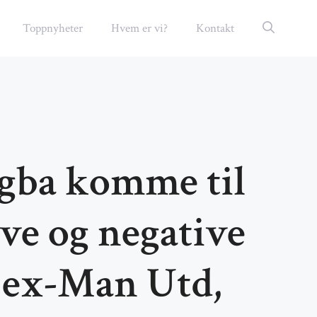
Toppnyheter
Hvem er vi?
Kontakt
ogba komme til
ve og negative
t ex-Man Utd,