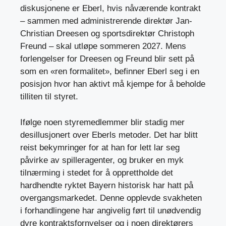
diskusjonene er Eberl, hvis nåværende kontrakt
– sammen med administrerende direktør Jan-
Christian Dreesen og sportsdirektør Christoph
Freund – skal utløpe sommeren 2027. Mens
forlengelser for Dreesen og Freund blir sett på
som en «ren formalitet», befinner Eberl seg i en
posisjon hvor han aktivt må kjempe for å beholde
tilliten til styret.
Ifølge
noen styremedlemmer blir stadig mer
desillusjonert over Eberls metoder. Det har blitt
reist bekymringer for at han for lett lar seg
påvirke av spilleragenter, og bruker en myk
tilnærming i stedet for å opprettholde det
hardhendte ryktet Bayern historisk har hatt på
overgangsmarkedet. Denne opplevde svakheten
i forhandlingene har angivelig ført til unødvendig
dyre kontraktsfornyelser og i noen direktørers