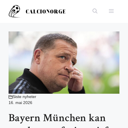
Hopp
til
Meny
innhold
Siste nyheter
16. mai 2026
Bayern München kan