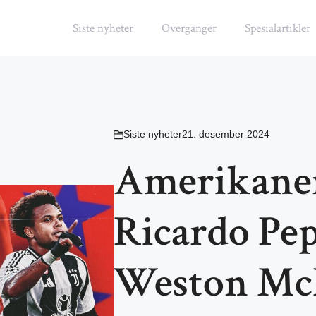
Siste nyheter
Overganger
Spesialartikler
Siste nyheter
21. desember 2024
Amerikanere
Ricardo Pep
Weston Mc