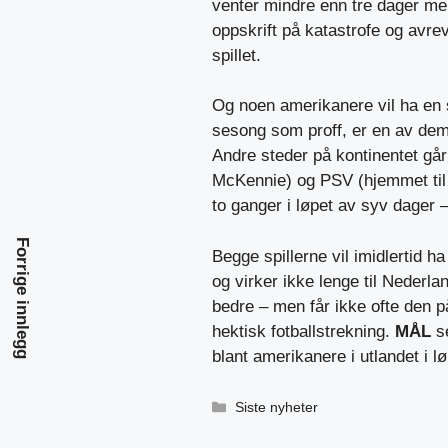
venter mindre enn tre dager me
oppskrift på katastrofe og avre
spillet.
Og noen amerikanere vil ha en s
sesong som proff, er en av dem
Andre steder på kontinentet går
McKennie) og PSV (hjemmet til 
to ganger i løpet av syv dager 
Forrige innlegg
Begge spillerne vil imidlertid h
og virker ikke lenge til Nederla
bedre – men får ikke ofte den p
hektisk fotballstrekning.
MÅL
s
blant amerikanere i utlandet i l
Kategorier
Siste nyheter