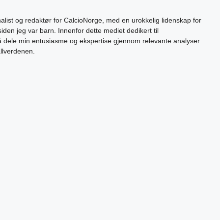
alist og redaktør for CalcioNorge, med en urokkelig lidenskap for
siden jeg var barn. Innenfor dette mediet dedikert til
 å dele min entusiasme og ekspertise gjennom relevante analyser
allverdenen.