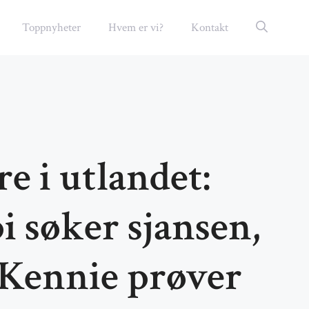
Toppnyheter
Hvem er vi?
Kontakt
 i utlandet:
i søker sjansen,
Kennie prøver