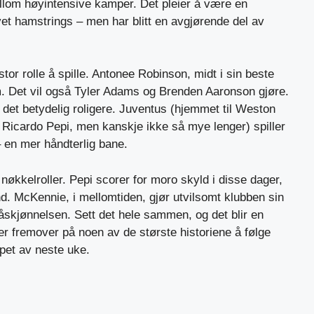
llom høyintensive kamper. Det pleier å være en
vet hamstrings – men har blitt en avgjørende del av
tor rolle å spille. Antonee Robinson, midt i sin beste
. Det vil også Tyler Adams og Brenden Aaronson gjøre.
 det betydelig roligere. Juventus (hjemmet til Weston
Ricardo Pepi, men kanskje ikke så mye lenger) spiller
– en mer håndterlig bane.
a nøkkelroller. Pepi scorer for moro skyld i disse dager,
nd. McKennie, i mellomtiden, gjør utvilsomt klubben sin
åskjønnelsen. Sett det hele sammen, og det blir en
er fremover på noen av de største historiene å følge
øpet av neste uke.