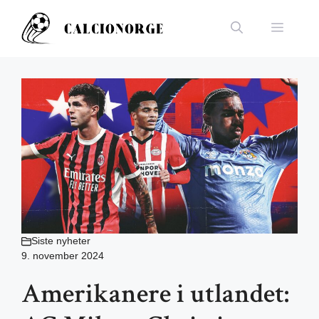
Hopp
til
Meny
innhold
Siste nyheter
9. november 2024
Amerikanere i utlandet: