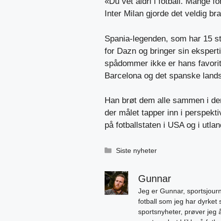
«Du vet aldri i fotball. Mange 
Inter Milan gjorde det veldig bra
Spania-legenden, som har 15 stor
for Dazn og bringer sin ekspert
spådommer ikke er hans favorit
Barcelona og det spanske lands
Han brøt dem alle sammen i den
der målet tapper inn i perspekti
på fotballstaten i USA og i utlan
Kategorier
Siste nyheter
Gunnar
Jeg er Gunnar, sportsjourn
fotball som jeg har dyrket 
sportsnyheter, prøver jeg