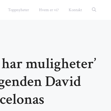
Toppnyheter
Hvem er vi?
Kontakt
e har muligheter’
egenden David
rcelonas