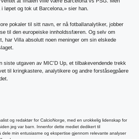
forventet at finalen ville være Barcelona vs PSG. Men
 i løpet og tok ut Barcelona,» sier han.
e pokaler til sitt navn, er nå fotballanalytiker, jobber
ise til den europeiske innholdssfæren. Og selv om
t, har Villa absolutt noen meninger om sin elskede
laget.
 siste utgaven av MIC’D Up, et tilbakevendende trekk
vet til kringkastere, analytikere og andre forståsegpåere
det.
alist og redaktør for CalcioNorge, med en urokkelig lidenskap for
siden jeg var barn. Innenfor dette mediet dedikert til
 å dele min entusiasme og ekspertise gjennom relevante analyser