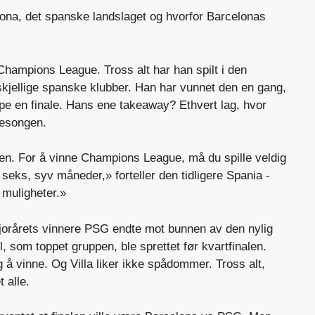
na, ​​det spanske landslaget og hvorfor Barcelonas
 Champions League. Tross alt har han spilt i den
rskjellige spanske klubber. Han har vunnet den en gang,
pe en finale. Hans ene takeaway? Ethvert lag, hvor
sesongen.
en. For å vinne Champions League, må du spille veldig
å seks, syv måneder,» forteller den tidligere Spania -
 muligheter.»
Fjorårets vinnere PSG endte mot bunnen av den nylig
, som toppet gruppen, ble sprettet før kvartfinalen.
g å vinne. Og Villa liker ikke spådommer. Tross alt,
t alle.