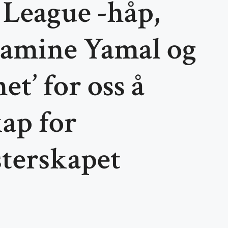
League -håp,
Lamine Yamal og
et’ for oss å
ap for
terskapet