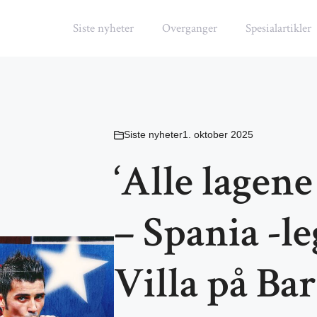
Siste nyheter
Overganger
Spesialartikler
Siste nyheter
1. oktober 2025
‘Alle lagen
– Spania -l
Villa på Ba