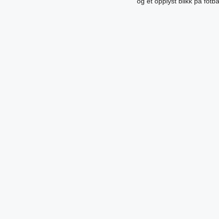
og et opplyst blikk på fotb