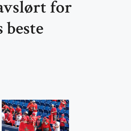
vslørt for
s beste