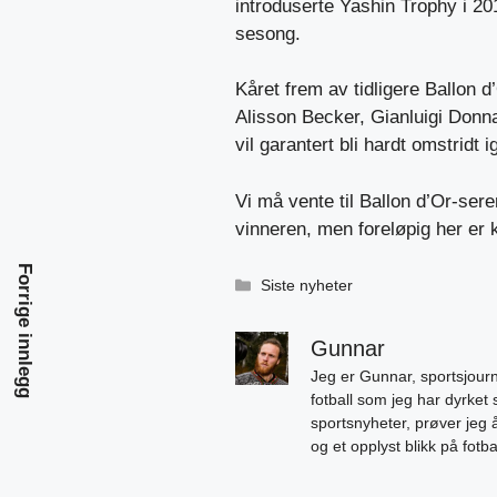
introduserte Yashin Trophy i 20
sesong.
Kåret frem av tidligere Ballon d
Alisson Becker, Gianluigi Donn
vil garantert bli hardt omstridt i
Vi må vente til Ballon d’Or-se
vinneren, men foreløpig her er 
Forrige innlegg
Kategorier
Siste nyheter
Gunnar
Jeg er Gunnar, sportsjourn
fotball som jeg har dyrket 
sportsnyheter, prøver jeg
og et opplyst blikk på fotb