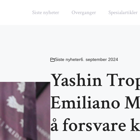
Siste nyheter
Overganger
Spesialartikler
Siste nyheter
6. september 2024
Yashin Tro
Emiliano Ma
å forsvare 