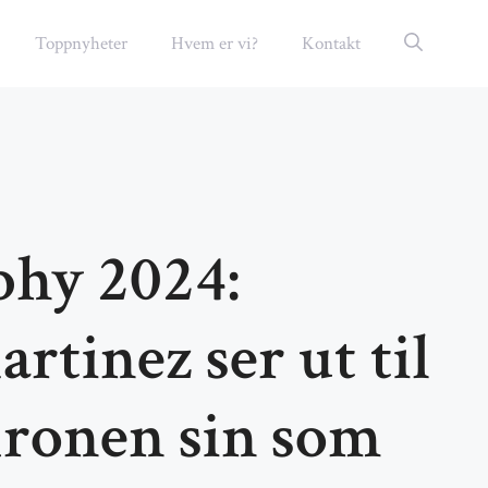
Toppnyheter
Hvem er vi?
Kontakt
phy 2024:
rtinez ser ut til
kronen sin som