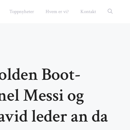
Toppnyheter
Hvem er vi?
Kontakt
lden Boot-
onel Messi og
vid leder an da