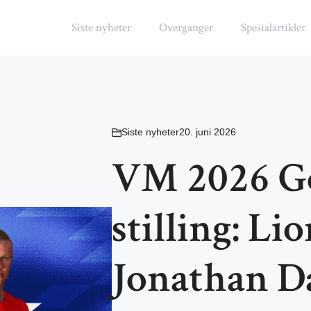
Siste nyheter
Overganger
Spesialartikler
Siste nyheter
20. juni 2026
VM 2026 Go
stilling: Li
Jonathan Da