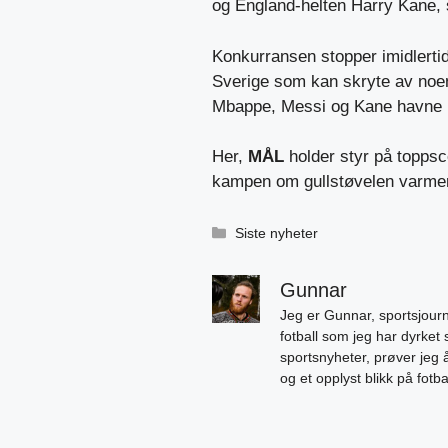
og England-helten Harry Kane, s
Konkurransen stopper imidlertid
Sverige som kan skryte av noen 
Mbappe, Messi og Kane havne i
Her,
MÅL
holder styr på topps
kampen om gullstøvelen varmer
Kategorier
Siste nyheter
Gunnar
Jeg er Gunnar, sportsjourn
fotball som jeg har dyrket 
sportsnyheter, prøver jeg
og et opplyst blikk på fotb