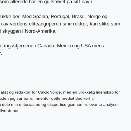
om allerede har én gullstøvel på sitt navn.
 ikke der. Med Spania, Portugal, Brasil, Norge og
av verdens eliteangripere i sine rekker, kan slike som
 skyggen i Nord-Amerika.
coringsstjernene i Canada, Mexico og USA mens
.
alist og redaktør for CalcioNorge, med en urokkelig lidenskap for
siden jeg var barn. Innenfor dette mediet dedikert til
 å dele min entusiasme og ekspertise gjennom relevante analyser
allverdenen.