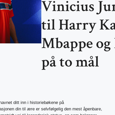
Vinicius Jun
til Harry K
Mbappe og 
på to mål
avnet ditt inn i historiebøkene på
sjonen din til ære er selvfølgelig den mest åpenbare,