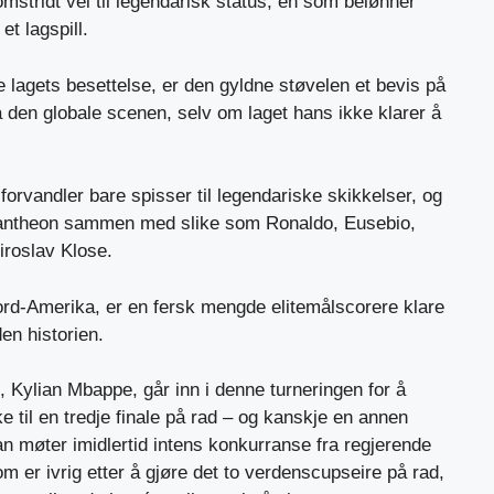
omstridt vei til legendarisk status, en som belønner
 et lagspill.
 lagets besettelse, er den gyldne støvelen et bevis på
å den globale scenen, selv om laget hans ikke klarer å
forvandler bare spisser til legendariske skikkelser, og
 pantheon sammen med slike som Ronaldo, Eusebio,
iroslav Klose.
Nord-Amerika, er en fersk mengde elitemålscorere klare
den historien.
 Kylian Mbappe, går inn i denne turneringen for å
ke til en tredje finale på rad – og kanskje en annen
n møter imidlertid intens konkurranse fra regjerende
 er ivrig etter å gjøre det to verdenscupseire på rad,