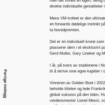
men det finnes en egen, heftig 
direkte individuelle genialiteter i
Mens VM-trofeet er den ultimate
en forwards dødelige instinkt p
ta hovedpremien.
Det er en individuell krone som 
plasserer dem i et eksklusivt
Gerd Muller, Gary Lineker og M
I år, på tvers av stadionene i 
til å skrive sine egne kapitler i 
Forrige innlegg
Vinneren av Golden Boot i 2022,
beholde tittelen og lede Frankri
global suksess på den tiden. Ha
verdensmester Lionel Messi, som