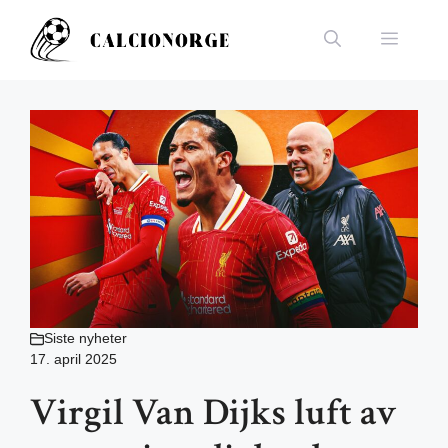
Hopp
til
Meny
innhold
Siste nyheter
17. april 2025
Virgil Van Dijks luft av