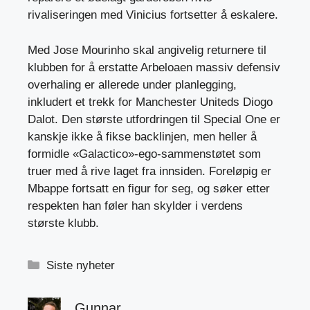
rivaliseringen med Vinicius fortsetter å eskalere.
Med
Jose Mourinho skal angivelig returnere til
klubben for å erstatte Arbeloa
en massiv defensiv
overhaling er allerede under planlegging,
inkludert et trekk for Manchester Uniteds Diogo
Dalot. Den største utfordringen til Special One er
kanskje ikke å fikse backlinjen, men heller å
formidle «Galactico»-ego-sammenstøtet som
truer med å rive laget fra innsiden. Foreløpig er
Mbappe fortsatt en figur for seg, og søker etter
respekten han føler han skylder i verdens
største klubb.
Kategorier
Siste nyheter
Gunnar