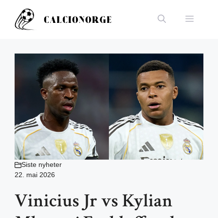
Hopp
til
Meny
innhold
Siste nyheter
22. mai 2026
Vinicius Jr vs Kylian