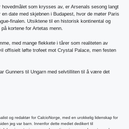
r hovedmålet som krysses av, er Arsenals sesong langt
r en date med skjebnen i Budapest, hvor de møter Paris
e-finalen. Utsiktene til en historisk kontinental og
 på kortene for Artetas menn.
temme, med mange flekkete i tårer
som realiteten av
vil offisielt løfte trofeet mot Crystal Palace, men festen
r Gunners til Ungarn med selvtilliten til å være det
alist og redaktør for CalcioNorge, med en urokkelig lidenskap for
siden jeg var barn. Innenfor dette mediet dedikert til