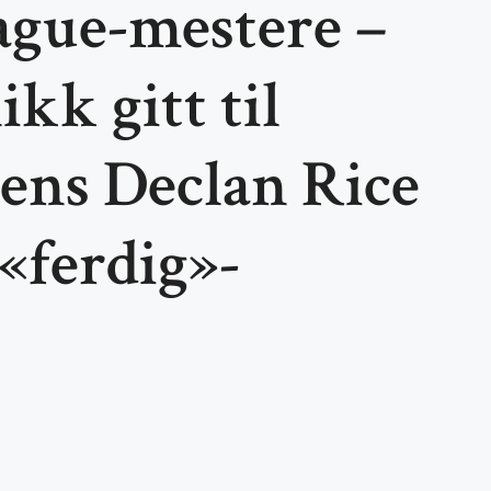
ague-mestere –
kk gitt til
ens Declan Rice
«ferdig»-