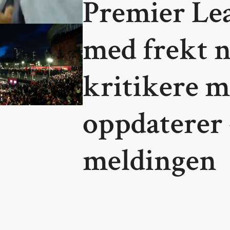
Premier Le
med frekt ni
kritikere m
oppdaterer 
meldingen