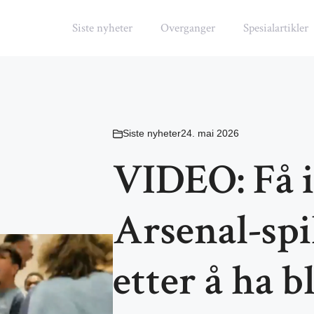
Siste nyheter
Overganger
Spesialartikler
Siste nyheter
24. mai 2026
VIDEO: Få i
Arsenal-spi
etter å ha b