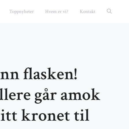
Toppnyheter
Hvem er vi?
Kontakt
nn flasken!
llere går amok
litt kronet til