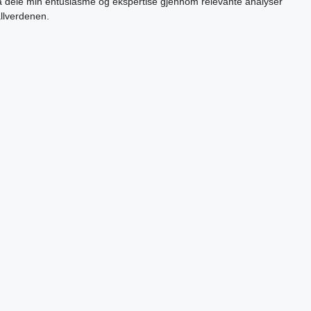
 å dele min entusiasme og ekspertise gjennom relevante analyser
allverdenen.