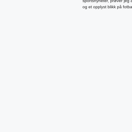
sportsnyheter, prøver jeg
og et opplyst blikk på fotb