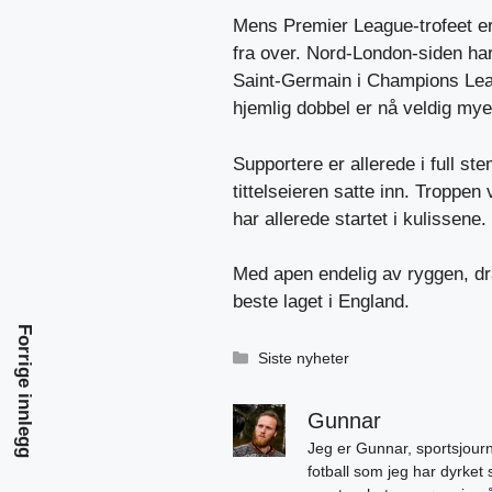
Mens Premier League-trofeet e
fra over. Nord-London-siden ha
Saint-Germain i Champions Leagu
hjemlig dobbel er nå veldig mye
Supportere er allerede
i full s
tittelseieren satte inn. Troppen 
har allerede startet i kulissene.
Med apen endelig av ryggen, dra
beste laget i England.
Forrige innlegg
Kategorier
Siste nyheter
Gunnar
Jeg er Gunnar, sportsjourn
fotball som jeg har dyrket 