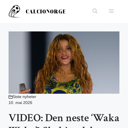
Hopp
til
Meny
innhold
Siste nyheter
10. mai 2026
VIDEO: Den neste ‘Waka