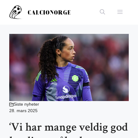
Hopp
til
Meny
innhold
Siste nyheter
28. mars 2025
‘Vi har mange veldig god