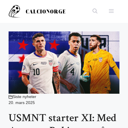
Hopp
til
Meny
innhold
Siste nyheter
20. mars 2025
USMNT starter XI: Med