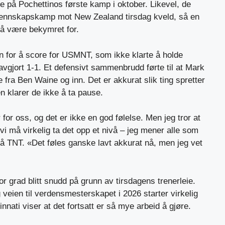
på Pochettinos første kamp i oktober. Likevel, de
ennskapskamp mot New Zealand tirsdag kveld, så en
å være bekymret for.
n for å score for USMNT, som ikke klarte å holde
vgjort 1-1. Et defensivt sammenbrudd førte til at Mark
 fra Ben Waine og inn. Det er akkurat slik ting spretter
 klarer de ikke å ta pause.
for oss, og det er ikke en god følelse. Men jeg tror at
 vi må virkelig ta det opp et nivå – jeg mener alle som
 på TNT. «Det føles ganske lavt akkurat nå, men jeg vet
or grad blitt snudd på grunn av tirsdagens trenerleie.
 veien til verdensmesterskapet i 2026 starter virkelig
nnati viser at det fortsatt er så mye arbeid å gjøre.