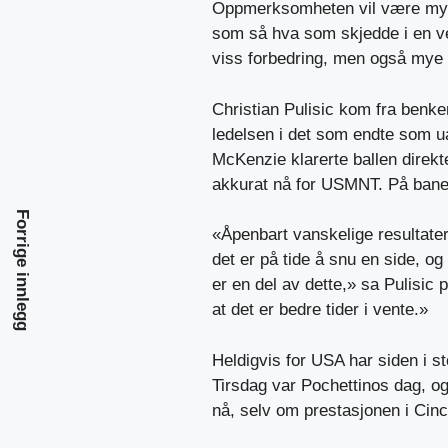
Oppmerksomheten vil være mye 
som så hva som skjedde i en v
viss forbedring, men også mye 
Christian Pulisic kom fra benke
ledelsen i det som endte som ua
McKenzie klarerte ballen direkte
akkurat nå for USMNT. På banen
Forrige innlegg
«Åpenbart vanskelige resultater 
det er på tide å snu en side, og
er en del av dette,» sa Pulisic
at det er bedre tider i vente.»
Heldigvis for USA har siden i st
Tirsdag var Pochettinos dag, og
nå, selv om prestasjonen i Cinci