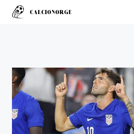
Hopp
til
innhold